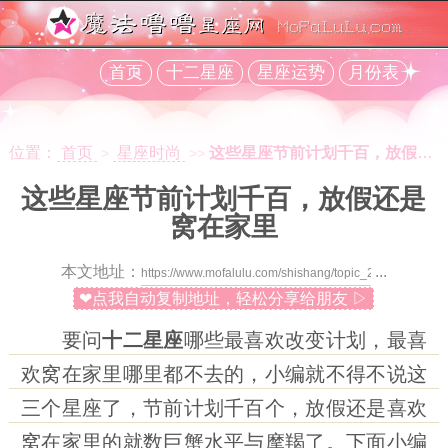
首页
十二星座
星座运势
月份表
位置：
首页
星座时尚
这些星座节前计划千百，放假还是窝在家里
>
>>
这些星座节前计划千百，放假还是
窝在家里
本文地址：
...
❤点我自动复制地址，轻松分享给朋友 ▷
要问
十二星座
哪些最喜欢改变计划，最喜
欢窝在家里哪里都不去的，小编就不得不说这
三个星座了，节前计划千百个，放假还是喜欢
窝在家里的就数巨蟹水平与摩羯了。下面小编