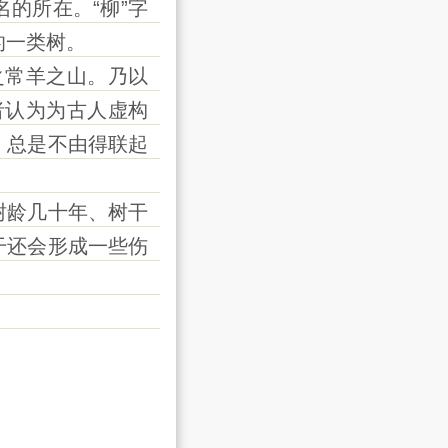
的所在。“柳”字
的一类树。
常羊之山。乃以
者认为为古人虚构
，总是不由得联起
龄几十年、树干
干还会形成一些伤