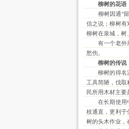
柳树的花语
柳树因通“留”
信之说；柳树有
柳树在泉城，树
有一个老外朋
愁伤。
柳树的传说
柳树的得名源
工具简陋，伐取
民所用木材主要
在长期使用中
枝通直，更利于
树的头木作业，