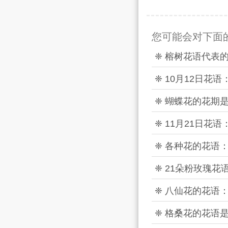
您可能会对下面
❈ 榕树花语代表
❈ 10月12日花
❈ 蝴蝶花的花期
❈ 11月21日花
❈ 各种花的花语
❈ 21朵粉玫瑰花
❈ 八仙花的花语
❈ 格桑花的花语