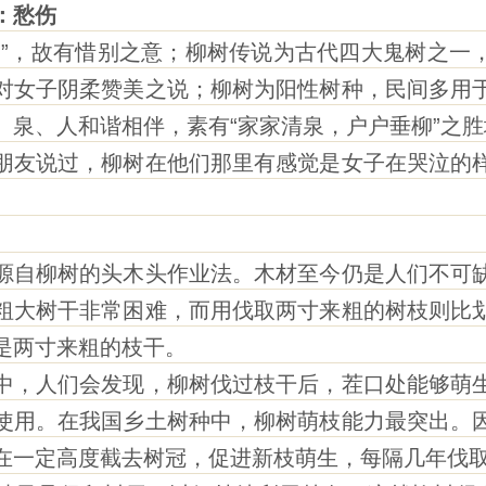
：愁伤
，故有惜别之意；柳树传说为古代四大鬼树之一
对女子阴柔赞美之说；柳树为阳性树种，民间多用
、泉、人和谐相伴，素有“家家清泉，户户垂柳”之胜
友说过，柳树在他们那里有感觉是女子在哭泣的样
自柳树的头木头作业法。木材至今仍是人们不可缺
粗大树干非常困难，而用伐取两寸来粗的树枝则比
是两寸来粗的枝干。
，人们会发现，柳树伐过枝干后，茬口处能够萌生
使用。在我国乡土树种中，柳树萌枝能力最突出。
在一定高度截去树冠，促进新枝萌生，每隔几年伐