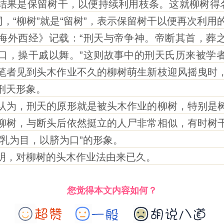
是保留树干，以便持续利用枝条。这就柳树得名
同，“柳树”就是“留树”，表示保留树干以便再次利用
外西经》记载：“刑天与帝争神。帝断其首，葬之
口，操干戚以舞。”这则故事中的刑天氏历来被学
笔者见到头木作业不久的柳树萌生新枝迎风摇曳时
刑天形象。
为，刑天的原形就是被头木作业的柳树，特别是树
柳树，与断头后依然挺立的人尸非常相似，有时树
以乳为目，以脐为口”的形象。
，对柳树的头木作业法由来已久。
您觉得本文内容如何？