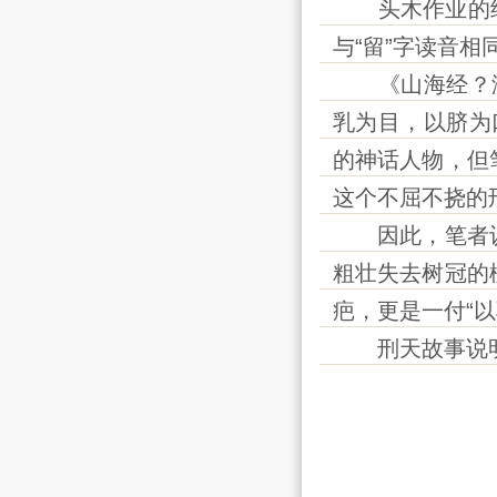
头木作业的结果
与“留”字读音相
《山海经？海
乳为目，以脐为
的神话人物，但
这个不屈不挠的
因此，笔者认
粗壮失去树冠的
疤，更是一付“
刑天故事说明