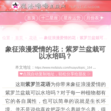
首页
十二星座
星座运势
月份表
位置：
首页
花语
象征浪漫爱情的花：紫罗兰盆栽可以水培吗？
>
>>
象征浪漫爱情的花：紫罗兰盆栽可
以水培吗？
本文地址：
...
❤点我自动复制地址，轻松分享给朋友 ▷
这期
紫罗兰花语
为你带来象征浪漫爱情的
紫罗兰盆栽可以水培吗？对于每一种植物都有
它的各自属性，也可以简单的说就是生长环
境。并不是说你喜欢把花怎么养就怎么养，得