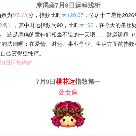
摩羯座7月9日运程浅析
92.75
指数为
分，指数比昨天
↑20.67
，位居十二星座202
2名）
，其中财运指数为90，比昨天
↑32
，在今天的星座
哇！这是摩羯的童鞋们相当不错的一天哦……财运运程（9
道的法则喔；在爱情、财运、事业学业、生活方面的指数
让自己变得更纯粹。
7月9日运势详解
7月9日
桃花运
指数第一
处女座