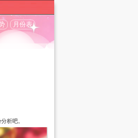
势
月份表
势分析吧。