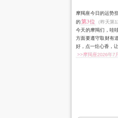
摩羯座今日的运势
第3位
的
（昨天第1
今天的摩羯们，哇
方面要遵守取财有
好，点一炷心香，
>>摩羯座2026年