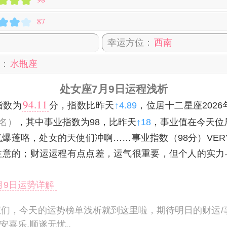
87
幸运方位：
西南
：
水瓶座
处女座7月9日运程浅析
94.11
指数为
分，指数比昨天
↑4.89
，位居十二星座2026
名）
，其中事业指数为98，比昨天
↑18
，事业值在今天位
爆蓬咯，处女的天使们冲啊……事业指数（98分）VERY
注意的；财运运程有点点差，运气很重要，但个人的实力
7月9日运势详解
们，今天的运势榜单浅析就到这里啦，期待明日的财运/
安喜乐,顺遂无忧
..