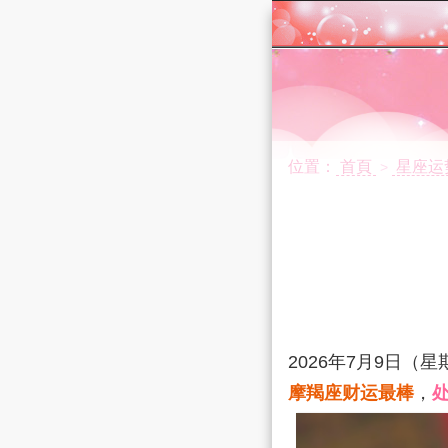
位置：
首頁
星座运
>
2026年7月9日
（星
摩羯座财运最棒
，