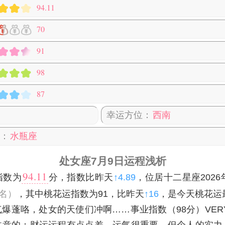
94.11
70
91
98
87
幸运方位：
西南
：
水瓶座
处女座7月9日运程浅析
94.11
指数为
分，指数比昨天
↑4.89
，位居十二星座2026
名）
，其中桃花运指数为91，比昨天
↑16
，是今天桃花运
爆蓬咯，处女的天使们冲啊……事业指数（98分）VERY