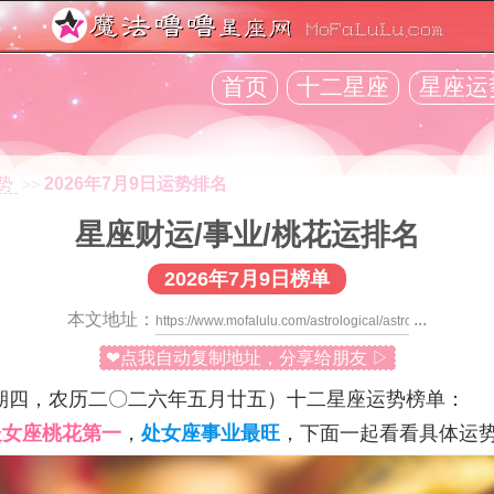
首页
十二星座
星座运
势
2026年7月9日运势排名
>>
星座财运/事业/桃花运排名
2026年7月9日榜单
本文地址：
...
❤点我自动复制地址，分享给朋友 ▷
期四，农历二〇二六年五月廿五）十二星座运势榜单：
处女座桃花第一
，
处女座事业最旺
，下面一起看看具体运