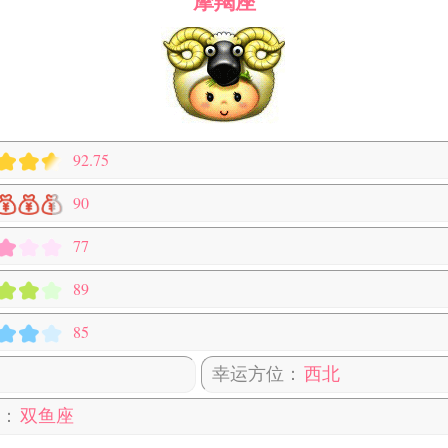
摩羯座
92.75
90
77
89
85
幸运方位：
西北
：
双鱼座