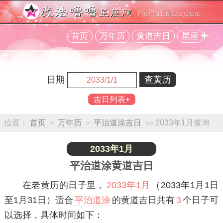
首页
万年历
黄道吉日
星座
日期
吉日列表+
位置：
首页
万年历
平治道涂吉日
2033年1月查询
>
>
>>
2033年1月
平治道涂黄道吉日
在老黄历的日子里，
2033年1月
（2033年1月1日
至1月31日）适合
平治道涂
的黄道吉日共有
3
个日子可
以选择，具体时间如下：