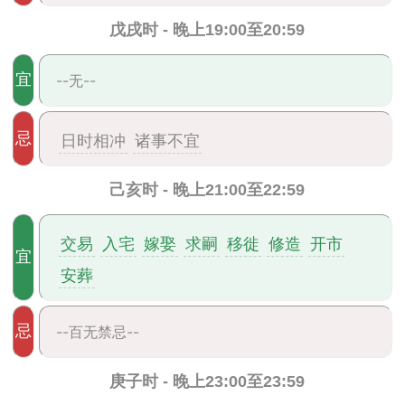
戊戌时 - 晚上19:00至20:59
宜
--无--
忌
日时相冲
诸事不宜
己亥时 - 晚上21:00至22:59
交易
入宅
嫁娶
求嗣
移徙
修造
开市
宜
安葬
忌
--百无禁忌--
庚子时 - 晚上23:00至23:59