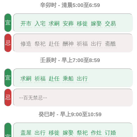
辛卯时 - 清晨5:00至6:59
宜
开市
入宅
求嗣
安葬
移徙
嫁娶
交易
忌
修造
祭祀
赴任
酬神
祈福
出行
斋醮
壬辰时 - 早上7:00至8:59
宜
求嗣
祈福
赴任
乘船
出行
忌
--百无禁忌--
癸巳时 - 早上9:00至10:59
盖屋
出行
移徙
嫁娶
祭祀
作灶
订婚