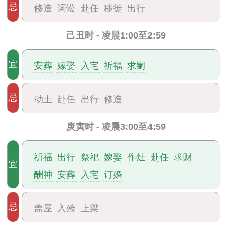
忌
修造
词讼
赴任
移徙
出行
己丑时 - 凌晨1:00至2:59
宜
安葬
嫁娶
入宅
祈福
求嗣
忌
动土
赴任
出行
修造
庚寅时 - 凌晨3:00至4:59
祈福
出行
祭祀
嫁娶
作灶
赴任
求财
宜
酬神
安葬
入宅
订婚
忌
盖屋
入殓
上梁