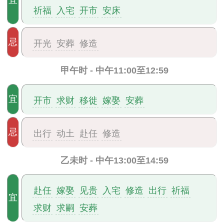
宜
祈福
入宅
开市
安床
忌
开光
安葬
修造
甲午时 - 中午11:00至12:59
宜
开市
求财
移徙
嫁娶
安葬
忌
出行
动土
赴任
修造
乙未时 - 中午13:00至14:59
赴任
嫁娶
见贵
入宅
修造
出行
祈福
宜
求财
求嗣
安葬