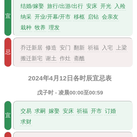
结婚/嫁娶
旅行/出游/出行
安床
开光
入殓
宜
纳采
开业/开幕/开市
移柩
启钻
会亲友
栽种
牧养
理发
乔迁新居
修造
安门
翻新
祈福
入宅
上梁
忌
搬迁新宅
谢土
作灶
斋醮
2024年4月12日各时辰宜忌表
戊子时 - 凌晨00:00至00:59
交易
求嗣
嫁娶
安床
祈福
开市
订婚
宜
求财