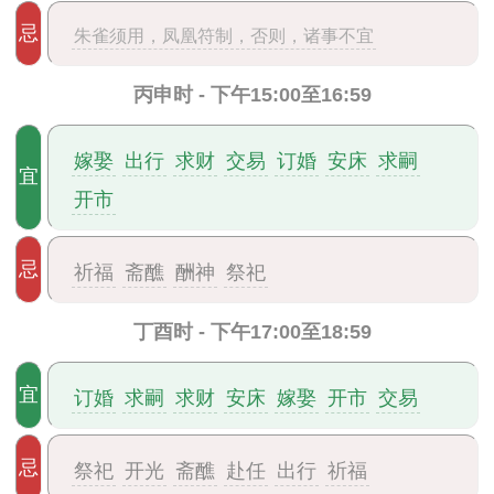
忌
朱雀须用，凤凰符制，否则，诸事不宜
丙申时 - 下午15:00至16:59
嫁娶
出行
求财
交易
订婚
安床
求嗣
宜
开市
忌
祈福
斋醮
酬神
祭祀
丁酉时 - 下午17:00至18:59
宜
订婚
求嗣
求财
安床
嫁娶
开市
交易
忌
祭祀
开光
斋醮
赴任
出行
祈福