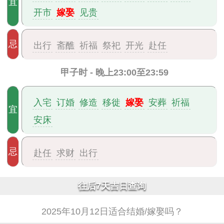
宜
嫁娶
开市
见贵
忌
出行
斋醮
祈福
祭祀
开光
赴任
甲子时 - 晚上23:00至23:59
嫁娶
入宅
订婚
修造
移徙
安葬
祈福
宜
安床
忌
赴任
求财
出行
往后7天吉日查询
2025年10月12日适合结婚/嫁娶吗？