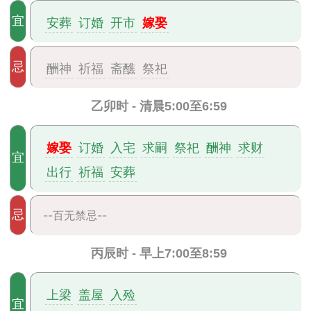
嫁娶
宜
安葬
订婚
开市
忌
酬神
祈福
斋醮
祭祀
乙卯时 - 清晨5:00至6:59
嫁娶
订婚
入宅
求嗣
祭祀
酬神
求财
宜
出行
祈福
安葬
忌
--百无禁忌--
丙辰时 - 早上7:00至8:59
上梁
盖屋
入殓
宜