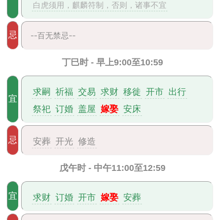
白虎须用，麒麟符制，否则，诸事不宜
忌
--百无禁忌--
丁巳时 - 早上9:00至10:59
求嗣
祈福
交易
求财
移徙
开市
出行
宜
嫁娶
祭祀
订婚
盖屋
安床
忌
安葬
开光
修造
戊午时 - 中午11:00至12:59
嫁娶
宜
求财
订婚
开市
安葬