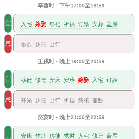
辛酉时 - 下午17:00至18:59
嫁娶
宜
入宅
祭祀
祈福
订婚
安葬
盖屋
忌
修造
赴任
出行
壬戌时 - 晚上19:00至20:59
嫁娶
宜
移徙
修造
安床
安葬
入宅
订婚
忌
开光
赴任
出行
祈福
祭祀
斋醮
癸亥时 - 晚上21:00至22:59
安床
作灶
移徙
求财
入宅
修造
盖屋