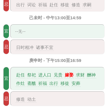
忌
出行
词讼
祈福
赴任
移徙
修造
求嗣
己未时 - 中午13:00至14:59
宜
--无--
忌
日时相冲
诸事不宜
庚申时 - 下午15:00至16:59
嫁娶
赴任
祭祀
进人口
见贵
求财
酬神
宜
作灶
斋醮
祈福
出行
移徙
安葬
忌
修造
动土