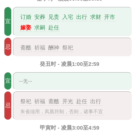
订婚
安葬
见贵
入宅
出行
求财
开市
宜
嫁娶
求嗣
赴任
忌
斋醮
祈福
酬神
祭祀
癸丑时 - 凌晨1:00至2:59
宜
--无--
祭祀
祈福
斋醮
开光
赴任
出行
忌
朱雀须用，凤凰符制，否则，诸事不宜
甲寅时 - 凌晨3:00至4:59