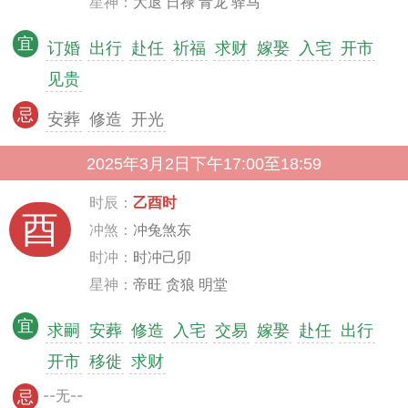
星神：
大退 日禄 青龙 驿马
宜
订婚
出行
赴任
祈福
求财
嫁娶
入宅
开市
见贵
忌
安葬
修造
开光
2025年3月2日下午17:00至18:59
时辰：
乙酉时
酉
冲煞：
冲兔煞东
时冲：
时冲己卯
星神：
帝旺 贪狼 明堂
宜
求嗣
安葬
修造
入宅
交易
嫁娶
赴任
出行
开市
移徙
求财
--无--
忌