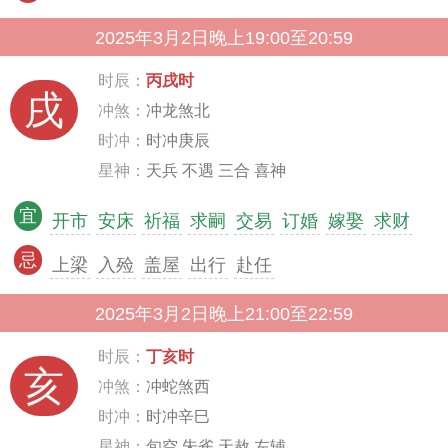
2025年3月2日晚上19:00至20:59
时辰：
丙戌时
戌
冲煞：
冲龙煞北
时冲：
时冲庚辰
星神：
天兵 不遇 三合 喜神
宜
开市
安床
祈福
求嗣
交易
订婚
嫁娶
求财
忌
上梁
入殓
盖屋
出行
赴任
2025年3月2日晚上21:00至22:59
时辰：
丁亥时
亥
冲煞：
冲蛇煞西
时冲：
时冲辛巳
星神：
旬空 朱雀 天赦 左辅