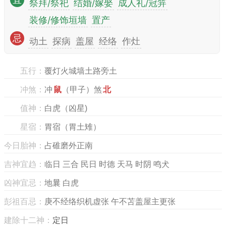
宜
祭拜/祭祀
结婚/嫁娶
成人礼/冠笄
装修/修饰垣墙
置产
忌
动土
探病
盖屋
经络
作灶
五行：
覆灯火城墙土路旁土
冲煞：
冲
鼠
（甲子）煞
北
值神：
白虎（凶星)
星宿：
胃宿（胃土雉）
今日胎神：
占碓磨外正南
吉神宜趋：
临日 三合 民日 时德 天马 时阴 鸣犬
凶神宜忌：
地曩 白虎
彭祖百忌：
庚不经络织机虚张 午不苫盖屋主更张
建除十二神：
定日