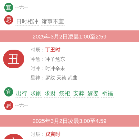
--无--
宜
忌
日时相冲
诸事不宜
2025年3月2日凌晨1:00至2:59
时辰：
丁丑时
丑
冲煞：
冲羊煞东
时冲：
时冲辛未
星神：
罗纹 天德 武曲
宜
出行
求嗣
求财
祭祀
安葬
嫁娶
祈福
--无--
忌
2025年3月2日凌晨3:00至4:59
时辰：
戊寅时