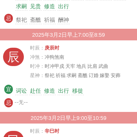
求嗣
见贵
修造
出行
忌
祭祀
斋醮
祈福
酬神
2025年3月2日早上7:00至8:59
时辰：
庚辰时
辰
冲煞：
冲狗煞南
时冲：
时冲甲戍 天牢 地兵 比肩 武曲
星神：
祭祀 祈福 求嗣 斋醮 订婚 嫁娶 安葬
宜
词讼
赴任
修造
出行
移徙
--无--
忌
2025年3月2日早上9:00至10:59
时辰：
辛巳时