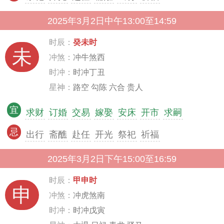
2025年3月2日中午13:00至14:59
时辰：
癸未时
未
冲煞：
冲牛煞西
时冲：
时冲丁丑
星神：
路空 勾陈 六合 贵人
宜
求财
订婚
交易
嫁娶
安床
开市
求嗣
忌
出行
斋醮
赴任
开光
祭祀
祈福
2025年3月2日下午15:00至16:59
时辰：
甲申时
申
冲煞：
冲虎煞南
时冲：
时冲戊寅