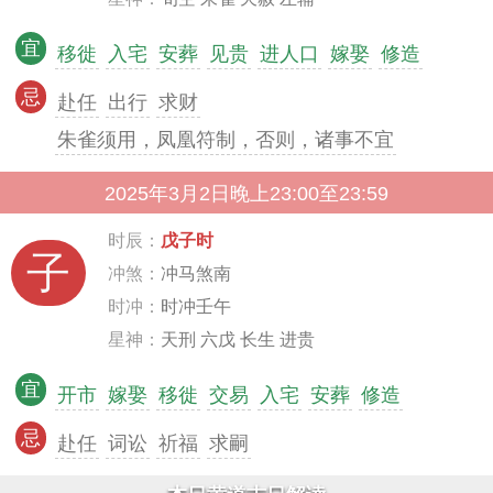
宜
移徙
入宅
安葬
见贵
进人口
嫁娶
修造
忌
赴任
出行
求财
朱雀须用，凤凰符制，否则，诸事不宜
2025年3月2日晚上23:00至23:59
时辰：
戊子时
子
冲煞：
冲马煞南
时冲：
时冲壬午
星神：
天刑 六戊 长生 进贵
宜
开市
嫁娶
移徙
交易
入宅
安葬
修造
忌
赴任
词讼
祈福
求嗣