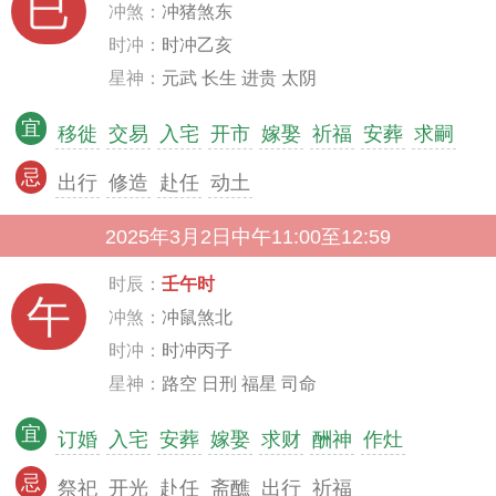
巳
冲煞：
冲猪煞东
时冲：
时冲乙亥
星神：
元武 长生 进贵 太阴
宜
移徙
交易
入宅
开市
嫁娶
祈福
安葬
求嗣
忌
出行
修造
赴任
动土
2025年3月2日中午11:00至12:59
时辰：
壬午时
午
冲煞：
冲鼠煞北
时冲：
时冲丙子
星神：
路空 日刑 福星 司命
宜
订婚
入宅
安葬
嫁娶
求财
酬神
作灶
忌
祭祀
开光
赴任
斋醮
出行
祈福