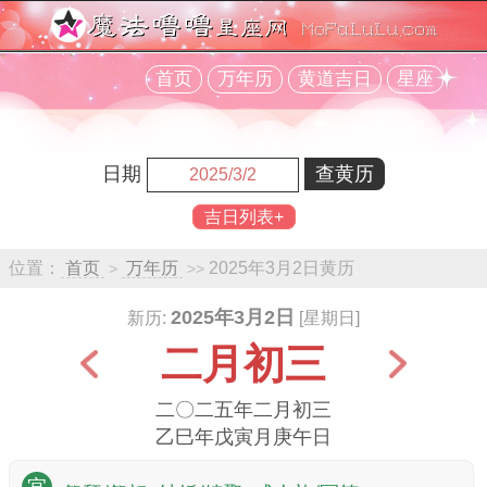
首页
万年历
黄道吉日
星座
日期
吉日列表+
位置：
首页
万年历
2025年3月2日黄历
>
>>
2025年3月2日
新历:
[星期日]
二月初三
二〇二五年二月初三
乙巳年戊寅月庚午日