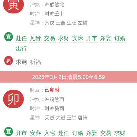
寅
冲煞：
冲猴煞北
时冲：
时冲壬申
星神：
六戊 三合 生旺 左辅
宜
赴任
见贵
交易
求财
安床
开市
嫁娶
订婚
出行
忌
求嗣
祈福
2025年3月2日清晨5:00至6:59
时辰：
己卯时
卯
冲煞：
冲鸡煞西
时冲：
时冲癸酉
星神：
天贼 大进 玉堂 唐符
宜
开市
安葬
入宅
赴任
订婚
嫁娶
交易
求财