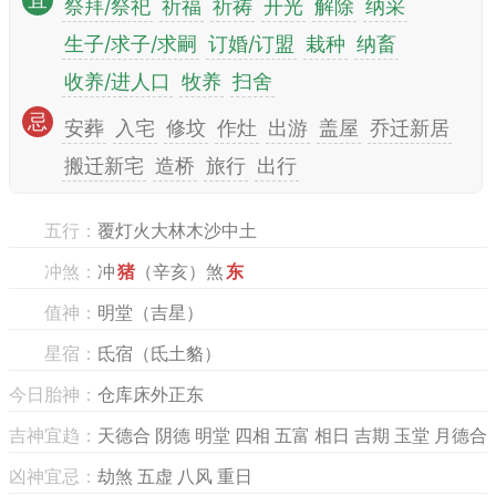
宜
祭拜/祭祀
祈福
祈祷
开光
解除
纳采
生子/求子/求嗣
订婚/订盟
栽种
纳畜
收养/进人口
牧养
扫舍
忌
安葬
入宅
修坟
作灶
出游
盖屋
乔迁新居
搬迁新宅
造桥
旅行
出行
五行：
覆灯火大林木沙中土
冲煞：
冲
猪
（辛亥）煞
东
值神：
明堂（吉星）
星宿：
氐宿（氐土貉）
今日胎神：
仓库床外正东
吉神宜趋：
天德合 阴德 明堂 四相 五富 相日 吉期 玉堂 月德合
凶神宜忌：
劫煞 五虚 八风 重日