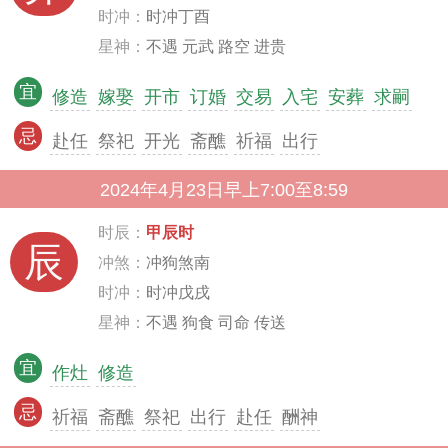
时冲：
时冲丁酉
星神：
不遇 元武 路空 进贵
宜
修造
嫁娶
开市
订婚
交易
入宅
安葬
求嗣
忌
赴任
祭祀
开光
斋醮
祈福
出行
2024年4月23日早上7:00至8:59
时辰：
甲辰时
辰
冲煞：
冲狗煞南
时冲：
时冲戊戌
星神：
不遇 狗食 司命 传送
宜
作灶
修造
忌
祈福
斋醮
祭祀
出行
赴任
酬神