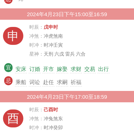
2024年4月23日下午15:00至16:59
时辰：
戊申时
申
冲煞：
冲虎煞南
时冲：
时冲壬寅
星神：
天刑 六戊 雷兵 六合
宜
安床
订婚
开市
嫁娶
求财
交易
出行
忌
乘船
词讼
赴任
求嗣
祈福
2024年4月23日下午17:00至18:59
时辰：
己酉时
酉
冲煞：
冲兔煞东
时冲：
时冲癸卯