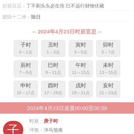
彭祖百忌：
丁不剃头头必生疮 巳不远行财物伏藏
建除十二神：
除日
-- 2024年4月23日时辰宜忌 --
子时
丑时
寅时
卯时
0～1点
1～3点
3～5点
5～7点
辰时
巳时
午时
未时
7～9点
9～11点
11～13点
13～15点
申时
酉时
戌时
亥时
15～17点
17～19点
19～21点
21～23点
2024年4月23日凌晨00:00至00:59
时辰：
庚子时
子
冲煞：
冲马煞南