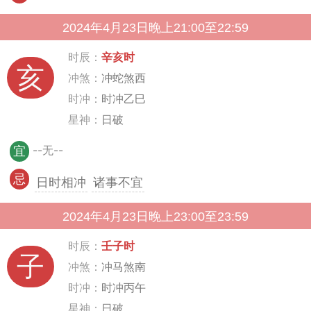
2024年4月23日晚上21:00至22:59
时辰：
辛亥时
亥
冲煞：
冲蛇煞西
时冲：
时冲乙巳
星神：
日破
--无--
宜
忌
日时相冲
诸事不宜
2024年4月23日晚上23:00至23:59
时辰：
壬子时
子
冲煞：
冲马煞南
时冲：
时冲丙午
星神：
日破