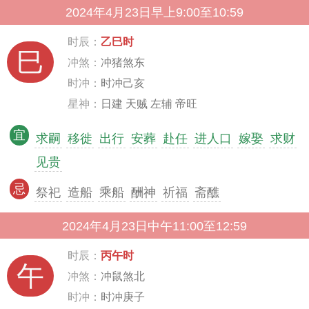
2024年4月23日早上9:00至10:59
时辰：
乙巳时
巳
冲煞：
冲猪煞东
时冲：
时冲己亥
星神：
日建 天贼 左辅 帝旺
宜
求嗣
移徙
出行
安葬
赴任
进人口
嫁娶
求财
见贵
忌
祭祀
造船
乘船
酬神
祈福
斋醮
2024年4月23日中午11:00至12:59
时辰：
丙午时
午
冲煞：
冲鼠煞北
时冲：
时冲庚子