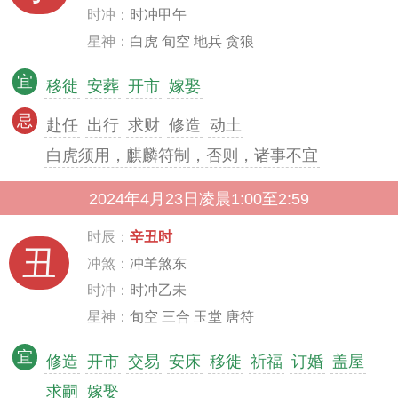
时冲：
时冲甲午
星神：
白虎 旬空 地兵 贪狼
宜
移徙
安葬
开市
嫁娶
忌
赴任
出行
求财
修造
动土
白虎须用，麒麟符制，否则，诸事不宜
2024年4月23日凌晨1:00至2:59
时辰：
辛丑时
丑
冲煞：
冲羊煞东
时冲：
时冲乙未
星神：
旬空 三合 玉堂 唐符
宜
修造
开市
交易
安床
移徙
祈福
订婚
盖屋
求嗣
嫁娶