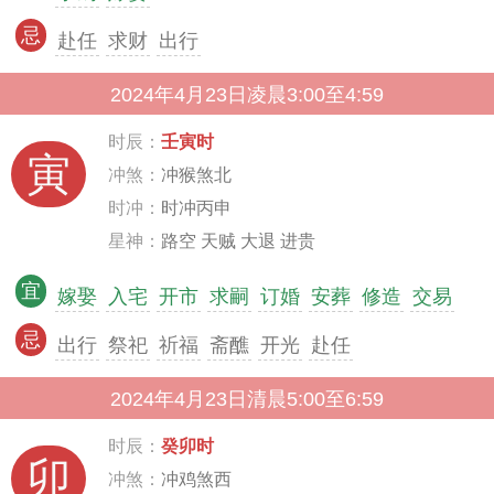
忌
赴任
求财
出行
2024年4月23日凌晨3:00至4:59
时辰：
壬寅时
寅
冲煞：
冲猴煞北
时冲：
时冲丙申
星神：
路空 天贼 大退 进贵
宜
嫁娶
入宅
开市
求嗣
订婚
安葬
修造
交易
忌
出行
祭祀
祈福
斋醮
开光
赴任
2024年4月23日清晨5:00至6:59
时辰：
癸卯时
卯
冲煞：
冲鸡煞西