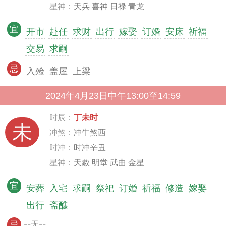
星神：
天兵 喜神 日禄 青龙
宜
开市
赴任
求财
出行
嫁娶
订婚
安床
祈福
交易
求嗣
忌
入殓
盖屋
上梁
2024年4月23日中午13:00至14:59
时辰：
丁未时
未
冲煞：
冲牛煞西
时冲：
时冲辛丑
星神：
天赦 明堂 武曲 金星
宜
安葬
入宅
求嗣
祭祀
订婚
祈福
修造
嫁娶
出行
斋醮
--无--
忌