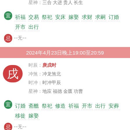
星神：
三合 大进 贵人 长生
宜
祈福
交易
祭祀
安床
嫁娶
求财
求嗣
订婚
开市
出行
--无--
忌
2024年4月23日晚上19:00至20:59
时辰：
庚戌时
戌
冲煞：
冲龙煞北
时冲：
时冲甲辰
星神：
地应 福德 金匮 功曹
宜
订婚
斋醮
祭祀
修造
祈福
开市
出行
安葬
移徙
嫁娶
--无--
忌