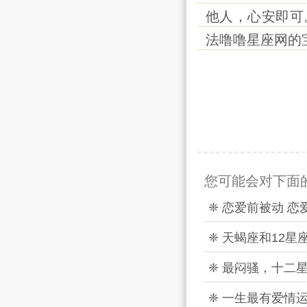
他人，心安即可
法噜噜星座网的
您可能会对下面
❈ 恋爱前被动 
❈ 天蝎座和12
❈ 最闷骚，十二
❈ 一生最有爱情