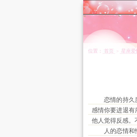
位置：
首页
星座爱
>
恋情的持久度
感情你要进退有
他人觉得反感。
人的恋情和性