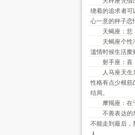
天秤座凭借出
绕着的追求者可
心一意的秤子恋
天蝎座：悲
天蝎座个性冷
滥情时候生活糜
射手座：喜
人马座天生乐
性格有点少根筋
结局。
摩羯座：在
不善表达的摩
不能走到最后，
人。