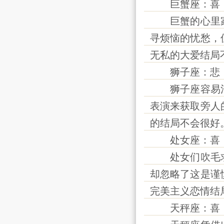
巨蟹座：喜
巨蟹的心里家
寻烦恼的忧愁，
无私的大爱结局
狮子座：悲
狮子座容易活
表演来获取旁人
的结局不会很好
处女座：喜
处女们吹毛求
却忽略了这是谨
完美主义恋情结
天秤座：喜