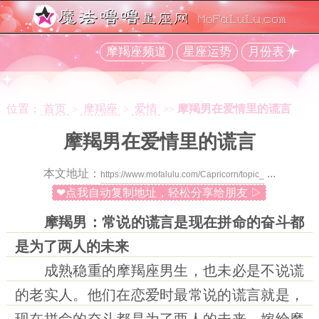
摩羯座频道
星座运势
月份表
位置：
首页
摩羯座
爱情
摩羯男在爱情里的谎言
>
>
>>
摩羯男在爱情里的谎言
本文地址：
...
❤点我自动复制地址，轻松分享给朋友 ▷
摩羯男：常说的谎言是现在拼命的奋斗都
是为了两人的未来
成熟稳重的摩羯座男生，也未必是不说谎
的老实人。他们在恋爱时最常说的谎言就是，